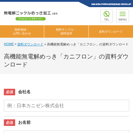
M
無料相談・
無料サンプル・
資料ダウンロード
お問い合わせ
資料請求
HOME
>
資料ダウンロード
>
高機能無電解めっき「カニフロン」の資料ダウンロード
高機能無電解めっき「カニフロン」の資料ダウ
ンロード
会社名
必須
お名前
必須